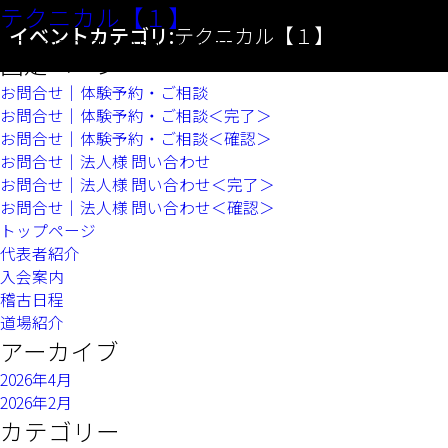
テクニカル【１】
カテゴリ:
テクニカル【１】
日本空手道 拳成塾
イベントカテゴリ:
テクニカル【１】
検
2026年8月26日 6:00 PM
–
7:30 PM
索:
固定ページ
お問合せ｜体験予約・ご相談
お問合せ｜体験予約・ご相談＜完了＞
お問合せ｜体験予約・ご相談＜確認＞
お問合せ｜法人様 問い合わせ
お問合せ｜法人様 問い合わせ＜完了＞
お問合せ｜法人様 問い合わせ＜確認＞
トップページ
代表者紹介
入会案内
稽古日程
道場紹介
アーカイブ
2026年4月
2026年2月
カテゴリー