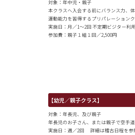
対象：年中児・親子
本クラスへ入会する前にバランス力、体
運動能力を習得するプリパレーションク
実施日：月／1〜2回 不定期ビジター利
参加費：親子１組１回／2,500円
【幼児／親子クラス】
対象：年長児、及び親子
年長児のお子さん、または親子で空手道
実施日：週／2回 詳細は稽古日程を参