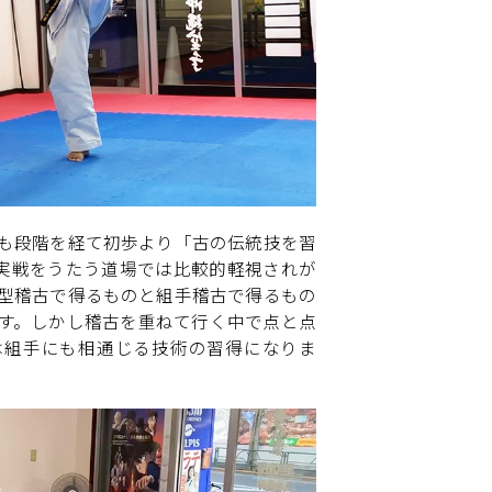
も段階を経て初歩より「古の伝統技を習
実戦をうたう道場では比較的軽視されが
型稽古で得るものと組手稽古で得るもの
す。しかし稽古を重ねて行く中で点と点
は組手にも相通じる技術の習得になりま